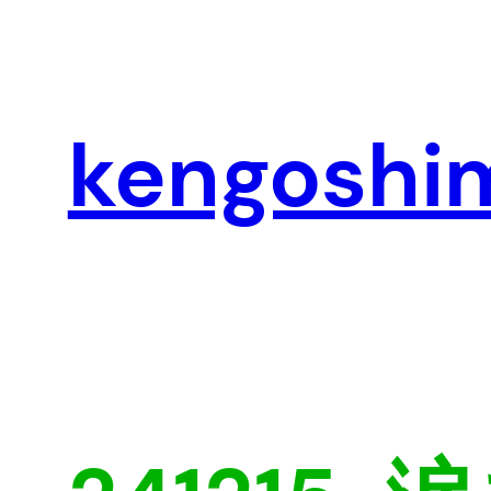
内
容
を
ス
キ
kengoshi
ッ
プ