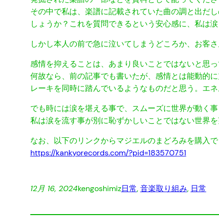
その中で私は、楽譜に記載されていた曲の調と出だし
しょうか？これを質問できるという安心感に、私は涙
しかし本人の前で急に泣いてしまうどころか、お客さ
感情を抑えることは、あまり良いことではないと思っ
何故なら、前の記事でも書いたが、感情とは能動的に
レーキを同時に踏んでいるようなものだと思う。エネ
でも時には涙を堪える事で、スムーズに世界が動く事
私は涙を流す事が別に恥ずかしいことではない世界を
なお、以下のリンクからマジエルのまどろみを購入で
https://kankyorecords.com/?pid=183570751
12月 16, 2024
kengoshimiz
日常
, 
音楽
取り組み
, 
日常