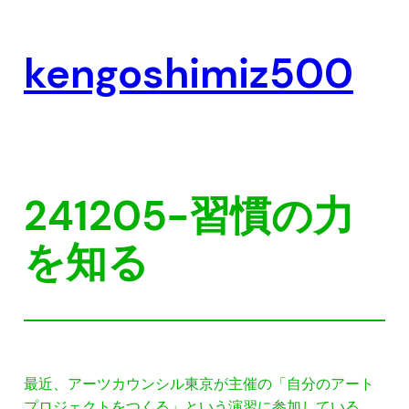
内
容
kengoshimiz500
を
ス
キ
ッ
プ
241205-習慣の力
を知る
最近、アーツカウンシル東京が主催の「自分のアート
プロジェクトをつくる」という演習に参加している。