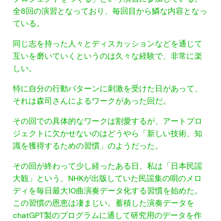
全8回の演習となっており、毎回目から鱗な内容となっ
ている。
同じ志を持った人々とディスカッションなどを通じて
互いを磨いていくというのは久々な経験で、非常に楽
しい。
特に自分の行動パターンに刺激を受けた日があって、
それは森司さんによるワークがあった回だ。
その回での具体的なワークは割愛するが、アートプロ
ジェクトに欠かせないのはどうやら「新しい技術、知
識を獲得するための習慣」のようだった。
その回が終わって少し経ったある日、私は「日本民謡
大観」という、NHKが出版していた民謡集の唄のメロ
ディを毎日最大10曲演奏データ化する習慣を始めた。
この習慣の恩恵は凄まじい。蓄積した演奏データを
chatGPT製のプログラムに通して研究用のデータを作