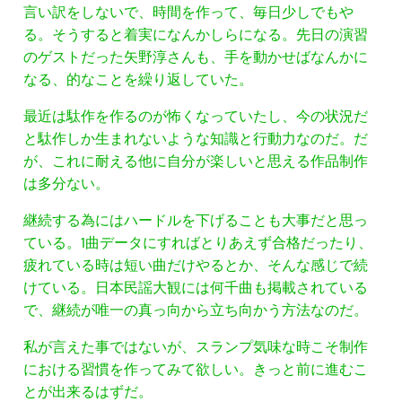
言い訳をしないで、時間を作って、毎日少しでもや
る。そうすると着実になんかしらになる。先日の演習
のゲストだった矢野淳さんも、手を動かせばなんかに
なる、的なことを繰り返していた。
最近は駄作を作るのが怖くなっていたし、今の状況だ
と駄作しか生まれないような知識と行動力なのだ。だ
が、これに耐える他に自分が楽しいと思える作品制作
は多分ない。
継続する為にはハードルを下げることも大事だと思っ
ている。1曲データにすればとりあえず合格だったり、
疲れている時は短い曲だけやるとか、そんな感じで続
けている。日本民謡大観には何千曲も掲載されている
で、継続が唯一の真っ向から立ち向かう方法なのだ。
私が言えた事ではないが、スランプ気味な時こそ制作
における習慣を作ってみて欲しい。きっと前に進むこ
とが出来るはずだ。