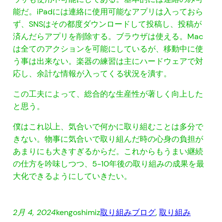
能だ。iPadには連絡に使用可能なアプリは入っておら
ず、SNSはその都度ダウンロードして投稿し、投稿が
済んだらアプリを削除する。ブラウザは使える。Mac
は全てのアクションを可能にしているが、移動中に使
う事は出来ない。楽器の練習は主にハードウェアで対
応し、余計な情報が入ってくる状況を潰す。
この工夫によって、総合的な生産性が著しく向上した
と思う。
僕はこれ以上、気合いで何かに取り組むことは多分で
きない。物事に気合いで取り組んだ時の心身の負担が
あまりにも大きすぎるからだ。これからもうまい継続
の仕方を吟味しつつ、5-10年後の取り組みの成果を最
大化できるようにしていきたい。
2月 4, 2024
kengoshimiz
取り組み
ブログ
, 
取り組み