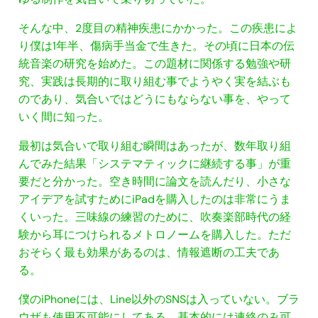
そんな中、2度目の精神疾患にかかった。この疾患によ
り僕は1年半、傷病手当金で生きた。その頃に日本の伝
統音楽の研究を始めた。この題材に関係する勉強や研
究、実践は長期的に取り組む事でようやく実を結ぶも
のであり、気合いではどうにもならない事を、やって
いく間に知った。
最初は気合いで取り組む瞬間はあったが、数年取り組
んでみた結果「システマティックに継続する事」が重
要だと分かった。空き時間に論文を読んだり、小さな
アイデアを試すためにiPadを購入したのは非常にうま
くいった。三味線の練習のために、吹奏楽部時代の経
験から耳につけられるメトロノームを購入した。ただ
おそらく最も効果があるのは、情報遮断の工夫であ
る。
僕のiPhoneには、Line以外のSNSは入っていない。ブラ
ウザも使用不可能にしてある。基本的には連絡のみ可