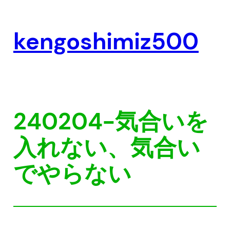
内
容
kengoshimiz500
を
ス
キ
ッ
プ
240204-気合いを
入れない、気合い
でやらない